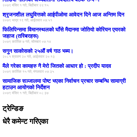
२०७९ मंसिर १ गते, बिहीबार २२:१५
श्रृजनशील लघुवित्तको आईपीओमा आवेदन दिने आज अन्तिम दिन
२०७९ भाद्र १९ गते, आईतवार ०७:५१
फिलिपिन्समा विमानस्थलको घाँसे मैदानमा जोतियो कोरियन एयरको
जहाज (तस्बिरहरू)
२०७९ कार्तिक ७ गते, सोमबार ०७:१४
सगुन साकोसको २५औं वर्ष गाठ भब्य।
२०८१ श्रावण २० गते, आईतवार २०:१३
मैले गरेका कामहरु नै मेरो जितको आधार हो : प्रदीप यादव
२०७९ कार्तिक १५ गते, मंगलवार ०७:३५
सामाजिक सञ्जालमा पोष्ट भएका निर्वाचन प्रचार सम्बन्धि सामाग्री
हटाउन आयोगको निर्देशन
२०७९ मंसिर १ गते, बिहीबार ०८:३७
ट्रेन्डिङ
धेरै कमेन्ट गरिएका