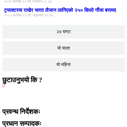
२०७९ कार्तिक २२ गते, मंगलवार ०८:३४
ट्याक्टरमा राखेर भारत लैजान लागिएको २५० किलो गाँजा बरामद
२०८० कार्तिक १२ गते, आईतवार २१:२७
२४ घण्टा
यो साता
यो महिना
छुटाउनुभयो कि ?
प्रवन्ध निर्देशकः
प्रधान सम्पादकः