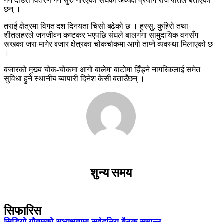
गर्न दाउरा वितरण गर्न सुरु गरिएको संघका अध्यक्ष प्रयाग राज पोतेले बताएका
छन् ।
तराई क्षेत्रमा विगत दश दिनयता चिसो बढेको छ । हुस्सु, कुहिरो तथा
शीतलहरले जनजीवन कष्टकर भएपछि संघले बालगंगा सामुदायिक वनसँग
रूखका जरा मागेर बजार क्षेत्रका चोकचोकमा आगो ताप्ने व्यवस्था मिलाएको छ
।
बजारको मुख्य चोक-चोकमा आगो बालेमा बाटोमा हिँड्ने नागरिकलाई समेत
सुविधा हुने स्थानीय ब्यापारी दिनेश केसी बताउँछन् ।
शुन्य समय
सिफारिस
सिडियो गौतमको अध्यक्षतामा सर्वदलिय बैठक सम्पन्न