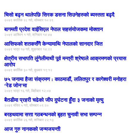
लोकप्रिय
चिसो बढ्न थालेपछि सिरक डसना सिउनेहरुको ब्यस्तता बढ्दै
२०७९ कार्तिक २८ गते, सोमबार १०:२९
बागमती प्रदेश वाईसिएल नेपाल सहसंयोजकमा मोक्तान
२०७९ आश्विन १ गते, शनिबार १४:४७
आसिफको शतकसँगै केन्यामाथि नेपालको सानदार जित
२०७९ भाद्र १७ गते, शुक्रबार १४:२२
क्षेत्रीय सभापति लुंगेलीमाथी पूर्व मन्त्री श्रेष्ठले आक्रमणको प्रयास
आरोप
२०७९ कार्तिक ३० गते, बुधबार १९:१२
७५ जनामा हैजा संक्रमण : काठमाडौं, ललितपुर र कागेश्वरी मनोहरा
‘रेड जोन’मा
२०७९ भाद्र १६ गते, बिहीबार १२:०७
बैतडीमा प्रहरी चढेको जीप दुर्घटना हुँदा ३ जनाको मृत्यु
२०७९ मंसिर ५ गते, सोमबार ०९:२०
बरहथवामा सत्ता गठबन्धनको बृहत चुनावी सभा सम्पन्न
२०७९ कार्तिक २६ गते, शनिबार २२:१३
आज गुरु नानकको जन्मजयन्ती